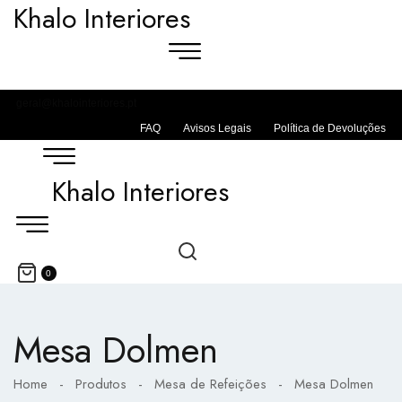
Khalo Interiores
geral@khalointeriores.pt
FAQ
Avisos Legais
Política de Devoluções
Khalo Interiores
0
Mesa Dolmen
Home
-
Produtos
-
Mesa de Refeições
-
Mesa Dolmen