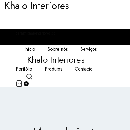
Khalo Interiores
geral@khalointeriores.pt
Início
Sobre nós
Serviços
Khalo Interiores
Portfólio
Produtos
Contacto
0