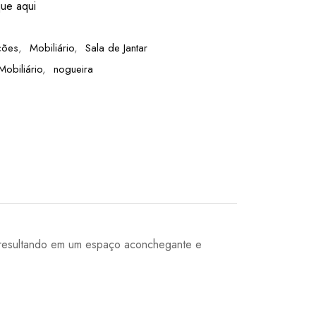
que aqui
ções
,
Mobiliário
,
Sala de Jantar
Mobiliário
,
nogueira
, resultando em um espaço aconchegante e