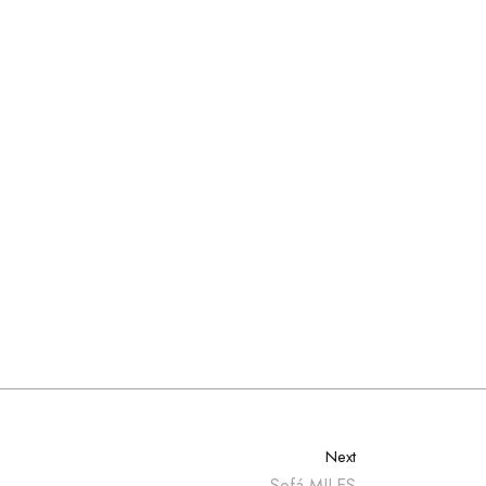
Next
Sofá MILES