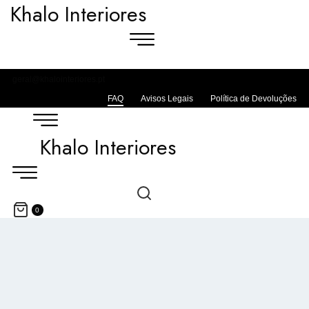
Khalo Interiores
geral@khalointeriores.pt
FAQ
Avisos Legais
Política de Devoluções
Khalo Interiores
0