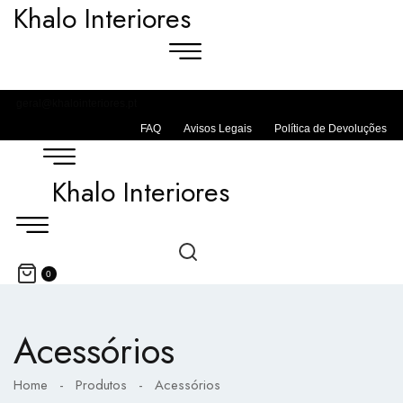
Khalo Interiores
geral@khalointeriores.pt
FAQ
Avisos Legais
Política de Devoluções
Khalo Interiores
0
Acessórios
Home
-
Produtos
-
Acessórios