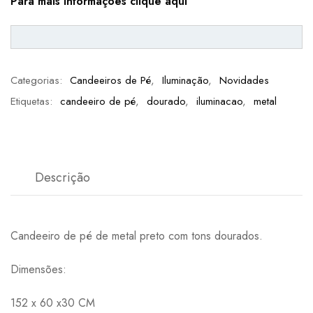
Para mais informações clique aqui
Categorias:
Candeeiros de Pé
,
Iluminação
,
Novidades
Etiquetas:
candeeiro de pé
,
dourado
,
iluminacao
,
metal
Descrição
Candeeiro de pé de metal preto com tons dourados.
Dimensões:
152 x 60 x30 CM