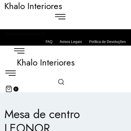
Khalo Interiores
geral@khalointeriores.pt
FAQ
Avisos Legais
Política de Devoluções
Khalo Interiores
0
Mesa de centro
LEONOR