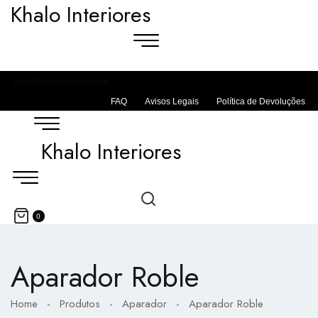
Khalo Interiores
geral@khalointeriores.pt
FAQ
Avisos Legais
Política de Devoluções
Khalo Interiores
0
Aparador Roble
Home
-
Produtos
-
Aparador
-
Aparador Roble