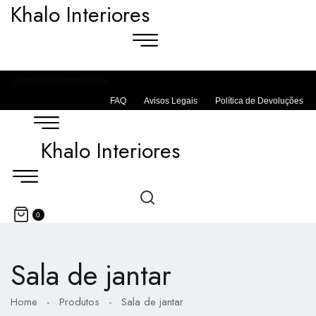
Khalo Interiores
geral@khalointeriores.pt
FAQ
Avisos Legais
Política de Devoluções
Khalo Interiores
0
Sala de jantar
Home
-
Produtos
-
Sala de jantar