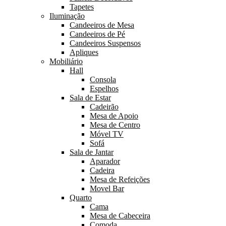
Tapetes
Iluminação
Candeeiros de Mesa
Candeeiros de Pé
Candeeiros Suspensos
Apliques
Mobiliário
Hall
Consola
Espelhos
Sala de Estar
Cadeirão
Mesa de Apoio
Mesa de Centro
Móvel TV
Sofá
Sala de Jantar
Aparador
Cadeira
Mesa de Refeições
Movel Bar
Quarto
Cama
Mesa de Cabeceira
Comoda