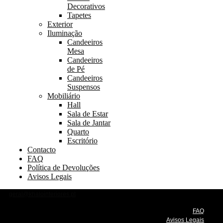
Decorativos
Tapetes
Exterior
Iluminação
Candeeiros
Mesa
Candeeiros
de Pé
Candeeiros
Suspensos
Mobiliário
Hall
Sala de Estar
Sala de Jantar
Quarto
Escritório
Contacto
FAQ
Política de Devoluções
Avisos Legais
geral@khalointeriores.pt
FAQ
Avisos Legais