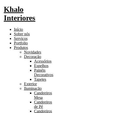
Khalo
Interiores
Início
Sobre nós
Serviços
Portfolio
Produtos
Novidades
Decoração
Acessórios
Espelhos
Painéis
Decorativos
Tapetes
Exterior
Iluminação
Candeeiros
Mesa
Candeeiros
de Pé
Candeeiros