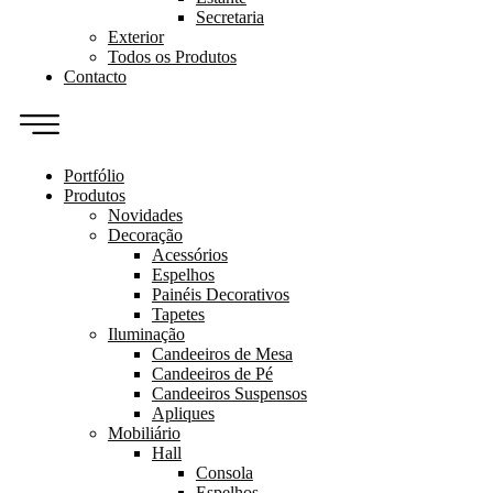
Secretaria
Exterior
Todos os Produtos
Contacto
Portfólio
Produtos
Novidades
Decoração
Acessórios
Espelhos
Painéis Decorativos
Tapetes
Iluminação
Candeeiros de Mesa
Candeeiros de Pé
Candeeiros Suspensos
Apliques
Mobiliário
Hall
Consola
Espelhos