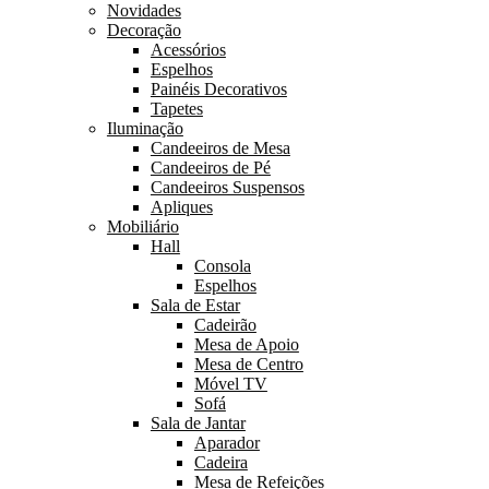
Novidades
Decoração
Acessórios
Espelhos
Painéis Decorativos
Tapetes
Iluminação
Candeeiros de Mesa
Candeeiros de Pé
Candeeiros Suspensos
Apliques
Mobiliário
Hall
Consola
Espelhos
Sala de Estar
Cadeirão
Mesa de Apoio
Mesa de Centro
Móvel TV
Sofá
Sala de Jantar
Aparador
Cadeira
Mesa de Refeições