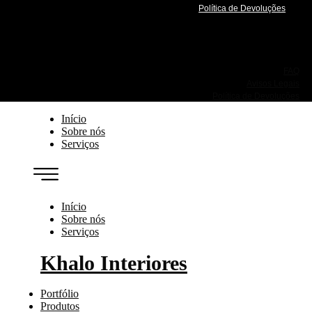
Política de Devoluções
FAQ
Avisos Legais
Política de Devoluções
Início
Sobre nós
Serviços
Início
Sobre nós
Serviços
Khalo Interiores
Portfólio
Produtos