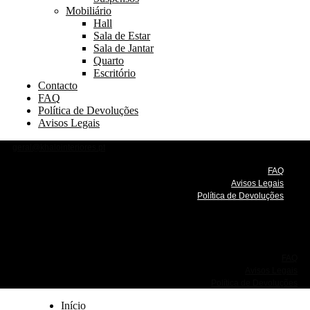
Mobiliário
Hall
Sala de Estar
Sala de Jantar
Quarto
Escritório
Contacto
FAQ
Política de Devoluções
Avisos Legais
geral@khalointeriores.pt
FAQ
Avisos Legais
Política de Devoluções
FAQ
Avisos Legais
Política de Devoluções
Início