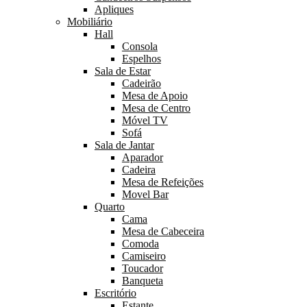
Apliques
Mobiliário
Hall
Consola
Espelhos
Sala de Estar
Cadeirão
Mesa de Apoio
Mesa de Centro
Móvel TV
Sofá
Sala de Jantar
Aparador
Cadeira
Mesa de Refeições
Movel Bar
Quarto
Cama
Mesa de Cabeceira
Comoda
Camiseiro
Toucador
Banqueta
Escritório
Estante