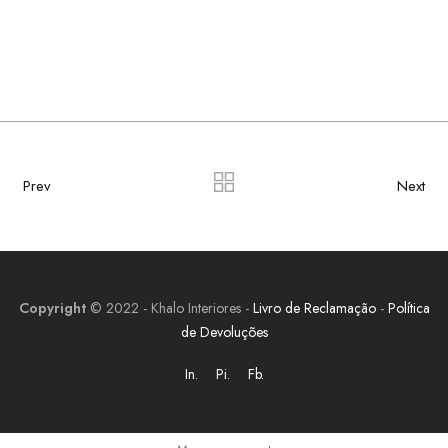
Prev
Next
Copyright
© 2022 - Khalo Interiores -
Livro de Reclamação
-
Política
de Devoluções
In.
Pi.
Fb.