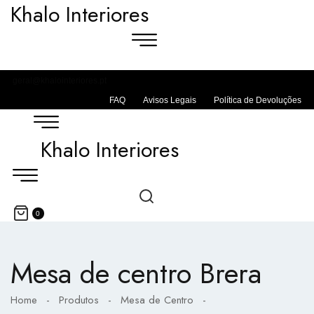
Khalo Interiores
geral@khalointeriores.pt
FAQ
Avisos Legais
Política de Devoluções
Khalo Interiores
0
Mesa de centro Brera
Home
-
Produtos
-
Mesa de Centro
-