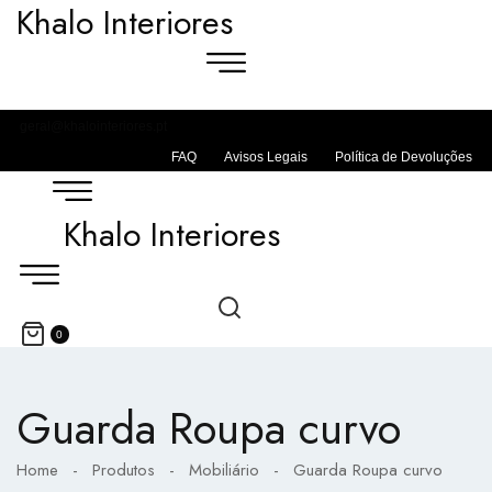
Khalo Interiores
geral@khalointeriores.pt
FAQ
Avisos Legais
Política de Devoluções
Khalo Interiores
0
Guarda Roupa curvo
Home
-
Produtos
-
Mobiliário
-
Guarda Roupa curvo