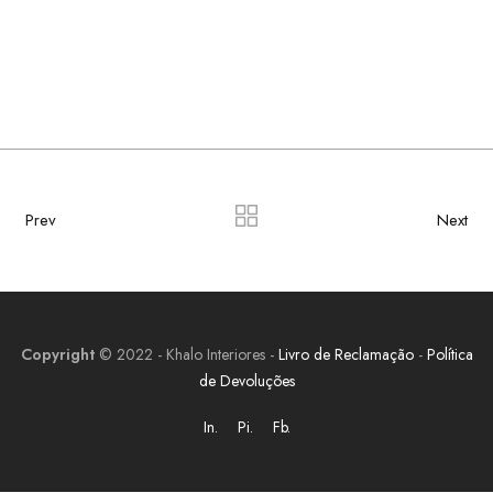
Prev
Next
Copyright
© 2022 - Khalo Interiores -
Livro de Reclamação
-
Política
de Devoluções
In.
Pi.
Fb.