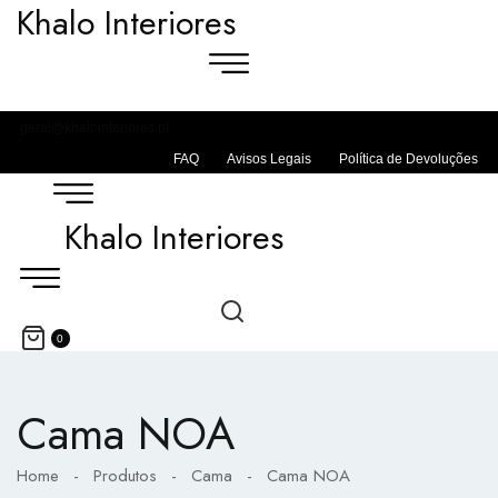
Khalo Interiores
geral@khalointeriores.pt
FAQ
Avisos Legais
Política de Devoluções
Khalo Interiores
0
Cama NOA
Home
-
Produtos
-
Cama
-
Cama NOA