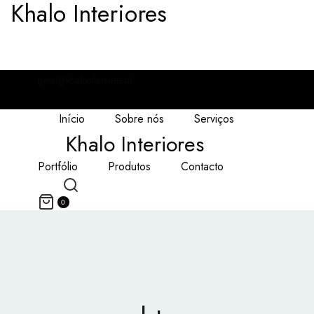
Khalo Interiores
geral@khalointeriores.pt
Início
Sobre nós
Serviços
Khalo Interiores
Portfólio
Produtos
Contacto
0