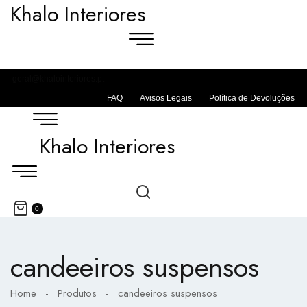
Khalo Interiores
geral@khalointeriores.pt
FAQ
Avisos Legais
Política de Devoluções
Khalo Interiores
0
candeeiros suspensos
Home
-
Produtos
-
candeeiros suspensos