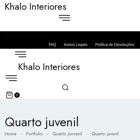
Khalo Interiores
geral@khalointeriores.pt
FAQ
Avisos Legais
Política de Devoluções
Khalo Interiores
0
Quarto juvenil
Home
-
Portfolio
-
Quarto Junvenil
-
Quarto juvenil