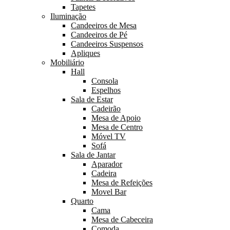
Tapetes
Iluminação
Candeeiros de Mesa
Candeeiros de Pé
Candeeiros Suspensos
Apliques
Mobiliário
Hall
Consola
Espelhos
Sala de Estar
Cadeirão
Mesa de Apoio
Mesa de Centro
Móvel TV
Sofá
Sala de Jantar
Aparador
Cadeira
Mesa de Refeições
Movel Bar
Quarto
Cama
Mesa de Cabeceira
Comoda