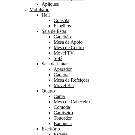
Apliques
Mobiliário
Hall
Consola
Espelhos
Sala de Estar
Cadeirão
Mesa de Apoio
Mesa de Centro
Móvel TV
Sofá
Sala de Jantar
Aparador
Cadeira
Mesa de Refeições
Movel Bar
Quarto
Cama
Mesa de Cabeceira
Comoda
Camiseiro
Toucador
Banqueta
Escritório
Estante