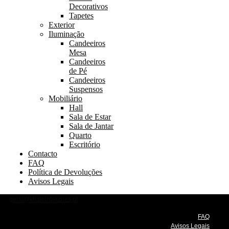
Decorativos
Tapetes
Exterior
Iluminação
Candeeiros
Mesa
Candeeiros
de Pé
Candeeiros
Suspensos
Mobiliário
Hall
Sala de Estar
Sala de Jantar
Quarto
Escritório
Contacto
FAQ
Política de Devoluções
Avisos Legais
geral@khalointeriores.pt
FAQ
Avisos Legais