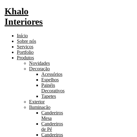
Khalo
Interiores
Início
Sobre nós
Serviços
Portfolio
Produtos
Novidades
Decoração
Acessórios
Espelhos
Painéis
Decorativos
Tapetes
Exterior
Iluminação
Candeeiros
Mesa
Candeeiros
de Pé
Candeeiros