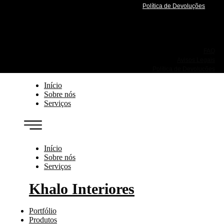
Política de Devoluções
FAQ
Avisos Legais
Política de Devoluções
Início
Sobre nós
Serviços
Início
Sobre nós
Serviços
Khalo Interiores
Portfólio
Produtos