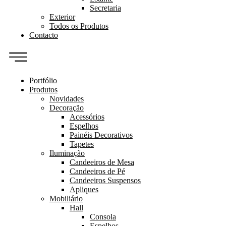
Secretaria
Exterior
Todos os Produtos
Contacto
Portfólio
Produtos
Novidades
Decoração
Acessórios
Espelhos
Painéis Decorativos
Tapetes
Iluminação
Candeeiros de Mesa
Candeeiros de Pé
Candeeiros Suspensos
Apliques
Mobiliário
Hall
Consola
Espelhos