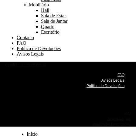
Mobiliário
Hall
Sala de Estar
Sala de Jantar
Quarto
Escritório
Contacto
FAQ
Política de Devoluções
Avisos Legais
geral@khalointeriores.pt
FAQ
Avisos Legais
Política de Devoluções
FAQ
Avisos Legais
Política de Devoluções
Início