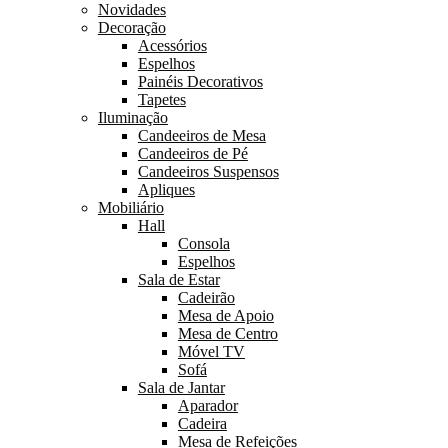
Novidades
Decoração
Acessórios
Espelhos
Painéis Decorativos
Tapetes
Iluminação
Candeeiros de Mesa
Candeeiros de Pé
Candeeiros Suspensos
Apliques
Mobiliário
Hall
Consola
Espelhos
Sala de Estar
Cadeirão
Mesa de Apoio
Mesa de Centro
Móvel TV
Sofá
Sala de Jantar
Aparador
Cadeira
Mesa de Refeições