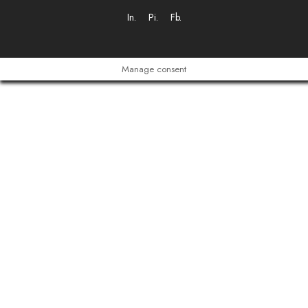
In.
Pi.
Fb.
Manage consent