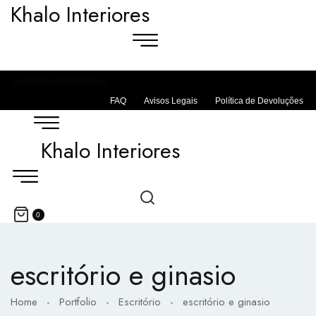
Khalo Interiores
geral@khalointeriores.pt
FAQ
Avisos Legais
Política de Devoluções
Khalo Interiores
0
escritório e ginasio
Home
-
Portfolio
-
Escritório
-
escritório e ginasio