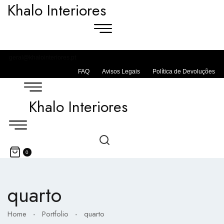
Khalo Interiores
geral@khalointeriores.pt
FAQ
Avisos Legais
Política de Devoluções
Khalo Interiores
0
quarto
Home
-
Portfolio
-
quarto