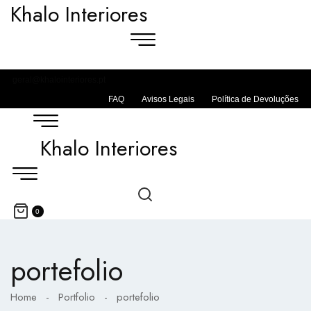
Khalo Interiores
geral@khalointeriores.pt
FAQ
Avisos Legais
Política de Devoluções
Khalo Interiores
0
portefolio
Home
-
Portfolio
-
portefolio