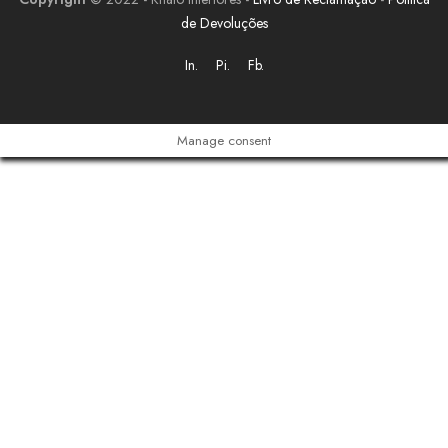
de Devoluções
In.
Pi.
Fb.
Manage consent